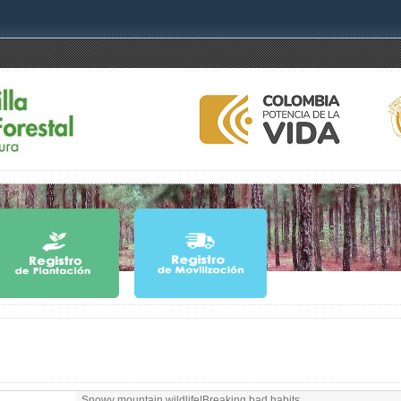
Snowy mountain wildlife|Breaking bad habits