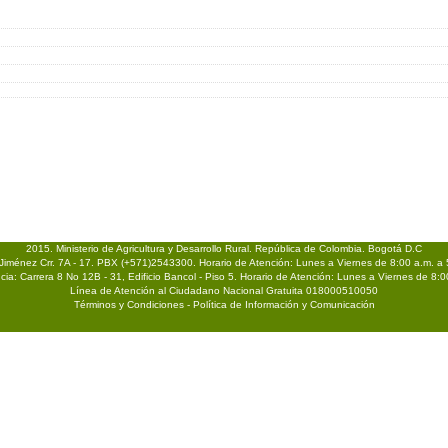
2015. Ministerio de Agricultura y Desarrollo Rural. República de Colombia. Bogotá D.C
Jiménez Crr. 7A - 17. PBX (+571)2543300. Horario de Atención: Lunes a Viernes de 8:00 a.m. a 
a: Carrera 8 No 12B - 31, Edificio Bancol - Piso 5. Horario de Atención: Lunes a Viernes de 8:0
Línea de Atención al Ciudadano Nacional Gratuita 018000510050
Términos y Condiciones - Política de Información y Comunicación