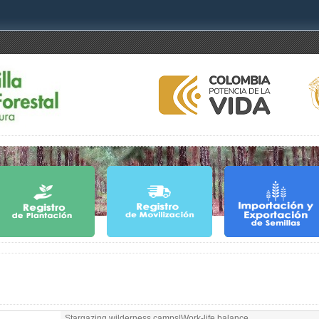
Stargazing wilderness camps|Work-life balance