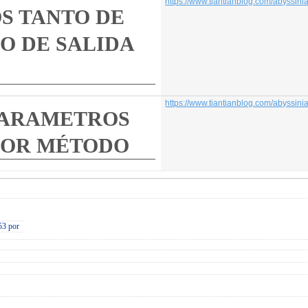
https://www.tiantianblog.com/abyssinian-cat/
 DE
LIDA
https://www.tiantianblog.com/abyssinian-cat/
ROS
ODO