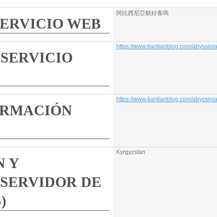
阿比西尼亞貓好養嗎
 WEB
https://www.tiantianblog.com/abyssinian-cat/
O
https://www.tiantianblog.com/abyssinian-cat/
N
Kyrgyzstan
OR DE