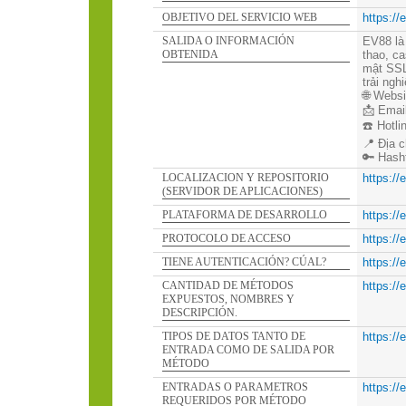
OBJETIVO DEL SERVICIO WEB
https://
SALIDA O INFORMACIÓN
EV88 là 
OBTENIDA
thao, ca
mật SSL
trải ngh
🌐 Webs
📩 Emai
☎️ Hotli
📍 Địa 
🔑 Hash
LOCALIZACION Y REPOSITORIO
https://
(SERVIDOR DE APLICACIONES)
PLATAFORMA DE DESARROLLO
https://
PROTOCOLO DE ACCESO
https://
TIENE AUTENTICACIÓN? CÚAL?
https://
CANTIDAD DE MÉTODOS
https://
EXPUESTOS, NOMBRES Y
DESCRIPCIÓN.
TIPOS DE DATOS TANTO DE
https://
ENTRADA COMO DE SALIDA POR
MÉTODO
ENTRADAS O PARAMETROS
https://
REQUERIDOS POR MÉTODO