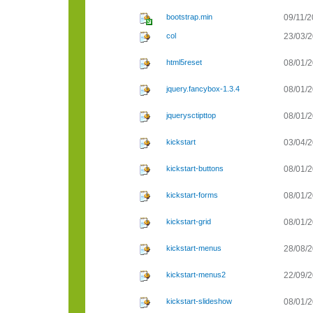
bootstrap.min
09/11/2
col
23/03/2
html5reset
08/01/2
jquery.fancybox-1.3.4
08/01/2
jquerysctipttop
08/01/2
kickstart
03/04/2
kickstart-buttons
08/01/2
kickstart-forms
08/01/2
kickstart-grid
08/01/2
kickstart-menus
28/08/2
kickstart-menus2
22/09/2
kickstart-slideshow
08/01/2